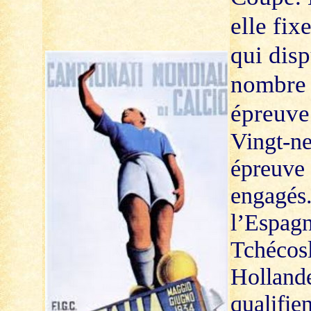
elle fix
qui disp
nombre 
épreuve 
Vingt-ne
épreuve 
engagés.
l’Espagne
Tchécosl
Hollande
qualifie