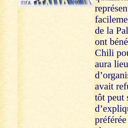
représen
facilem
de la Pa
ont béné
Chili pou
aura lie
d’organi
avait re
tôt peut
d’expliq
préférée