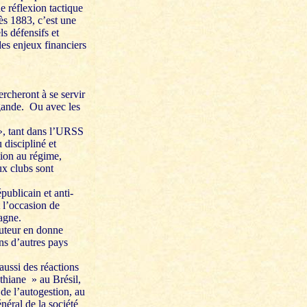
 réflexion tactique
dès 1883, c’est une
s défensifs et
des enjeux financiers
ercheront à se servir
gande. Ou avec les
 », tant dans l’URSS
discipliné et
tion au régime,
ux clubs sont
publicain et anti-
t l’occasion de
agne.
auteur en donne
ns d’autres pays
aussi des réactions
nthiane » au Brésil,
de l’autogestion, au
néral de la société