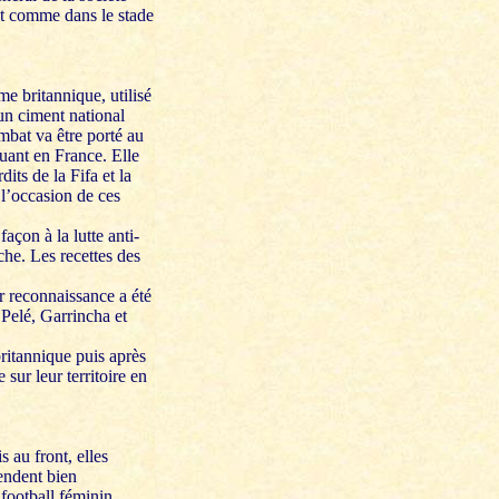
lot comme dans le stade
me britannique, utilisé
 un ciment national
mbat va être porté au
uant en France. Elle
ts de la Fifa et la
 l’occasion de ces
çon à la lutte anti-
che. Les recettes des
r reconnaissance a été
Pelé, Garrincha et
ritannique puis après
sur leur territoire en
 au front, elles
tendent bien
 football féminin.