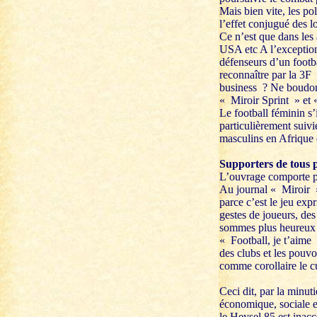
Mais bien vite, les po
l’effet conjugué des l
Ce n’est que dans les
USA etc A l’exception
défenseurs d’un footb
reconnaître par la 3F
business ? Ne boudons 
« Miroir Sprint » et 
Le football féminin s’
particulièrement suivi
masculins en Afrique
Supporters de tous 
L’ouvrage comporte pl
Au journal « Miroir »
parce c’est le jeu exp
gestes de joueurs, des 
sommes plus heureux q
« Football, je t’aime 
des clubs et les pouvo
comme corollaire le c
Ceci dit, par la minut
économique, sociale et
le Heysel 85 est inacc