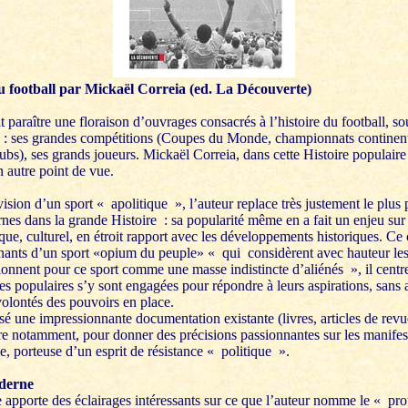
u football par Mickaël Correia (ed. La Découverte)
paraître une floraison d’ouvrages consacrés à l’histoire du football, so
f : ses grandes compétitions (Coupes du Monde, championnats continent
lubs), ses grands joueurs. Mickaël Correia, dans cette Histoire populaire 
 autre point de vue.
vision d’un sport « apolitique », l’auteur replace très justement le plus p
nes dans la grande Histoire : sa popularité même en a fait un enjeu sur 
e, culturel, en étroit rapport avec les développements historiques. Ce 
enants d’un sport «opium du peuple» « qui considèrent avec hauteur les
ionnent pour ce sport comme une masse indistincte d’aliénés », il centr
ses populaires s’y sont engagées pour répondre à leurs aspirations, san
volontés des pouvoirs en place.
sé une impressionnante documentation existante (livres, articles de revu
re notamment, pour donner des précisions passionnantes sur les manifes
le, porteuse d’un esprit de résistance « politique ».
oderne
e apporte des éclairages intéressants sur ce que l’auteur nomme le « pro