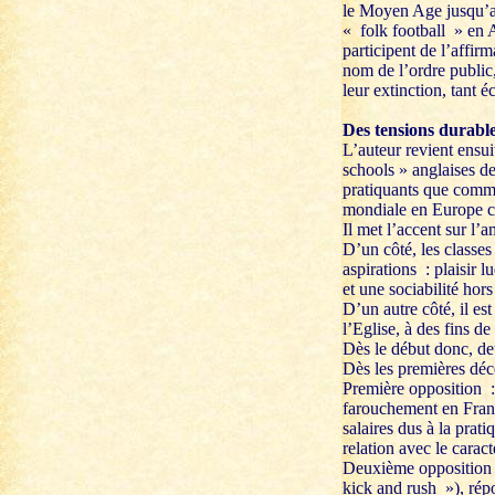
le Moyen Age jusqu’au
« folk football » en A
participent de l’affir
nom de l’ordre public,
leur extinction, tant 
Des tensions durabl
L’auteur revient ensui
schools » anglaises de
pratiquants que comme
mondiale en Europe co
Il met l’accent sur l’
D’un côté, les classes
aspirations : plaisir 
et une sociabilité hors
D’un autre côté, il es
l’Eglise, à des fins de
Dès le début donc, de
Dès les premières déce
Première opposition :
farouchement en Franc
salaires dus à la prat
relation avec le caract
Deuxième opposition :
kick and rush »), répo