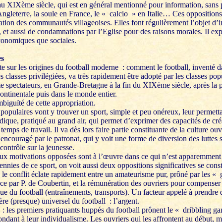
 XIXème siècle, qui est en général mentionné pour information, sans p
ngleterre, la soule en France, le « calcio » en Italie… Ces oppositions
mation des communautés villageoises. Elles font régulièrement l’objet d’i
 et aussi de condamnations par l’Eglise pour des raisons morales. Il exp
économiques que sociales.
es
te sur les origines du football moderne : comment le football, inventé d
s classes privilégiées, va très rapidement être adopté par les classes po
 spectateurs, en Grande-Bretagne à la fin du XIXème siècle, après la 
ntinentale puis dans le monde entier.
ambiguïté de cette appropriation.
 populaires vont y trouver un sport, simple et peu onéreux, leur permettan
ludique, pratiqué au grand air, qui permet d’exprimer des capacités de cré
 temps de travail. Il va dès lors faire partie constituante de la culture ouv
t encouragé par le patronat, qui y voit une forme de diversion des luttes s
 contrôle sur la jeunesse.
ux motivations opposées sont à l’œuvre dans ce qui n’est apparemment
nnies de ce sport, on voit aussi deux oppositions significatives se const
 le conflit éclate rapidement entre un amateurisme pur, prôné par les 
e par P. de Coubertin, et la rémunération des ouvriers pour compenser
ique du football (entraînements, transports). Un facteur appelé à prendre
ère (presque) universel du football : l’argent.
 les premiers pratiquants huppés du football prônent le « dribbling g
ndant à leur individualisme. Les ouvriers qui les affrontent au début, 