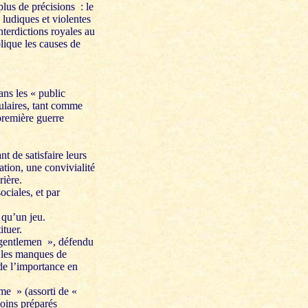
lus de précisions : le
 ludiques et violentes
nterdictions royales au
lique les causes de
ans les « public
pulaires, tant comme
première guerre
t de satisfaire leurs
ation, une convivialité
rière.
ociales, et par
 qu’un jeu.
ituer.
« gentlemen », défendu
 les manques de
 de l’importance en
ame » (assorti de «
moins préparés