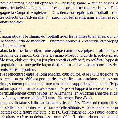
que de temps, vont lui opposer le « passing game », fait de passes, de
fériorité individuelle, mettant l’accent sur la dimension collective. Et 
 gagne la Coupe d’Angleterre ! Ces deux conceptions du football – duel
bre collectif de l’adversaire ? _ auront un bel avenir, mais en lien avec 
tions sociales.
s
t, apparaît dans le champ du football avec les régimes totalitaires, qui ch
le football afin de modeler « l’homme nouveau » et servir leur propa
e l’après-guerre.
alors la forme du soutien à une équipe contre les équipes « officielles
’Espagne de Franco. Contre le Dynamo Moscou, club de la police au jeu 
Moscou, club ouvrier, au jeu plus créatif et offensif, va refléter l’opposi
 populaire : « une petite façon de dire non ». Les derbies entre ces de
ents entre supporters.
 les rencontres entre le Real Madrid, club du roi, et le FC Barcelone, ré
 sa création en 1899 est porteur des revendications catalanes : elles son
égime, soutenu pour cela par une myriade de supporters dans toute l’Esp
ait un sport conforme à ses idéaux, n’a pas échappé à la résistance : l’
ns particulièrement courageuses, en Allemagne, en Autriche annexée et da
euxième guerre mondiale (Ukraine, Norvège, Pays-Bas).
que, les dictatures latino-américaines des années 70-80 ont connu elles 
eur s’attache à montrer le fleuron de cette attitude, « la démocratie cori
Socrates est la figure majeure : le FC Corinthians de São Paulo, adepte 
e résultats, va être au début des années 80 le flambeau du mouvement gé