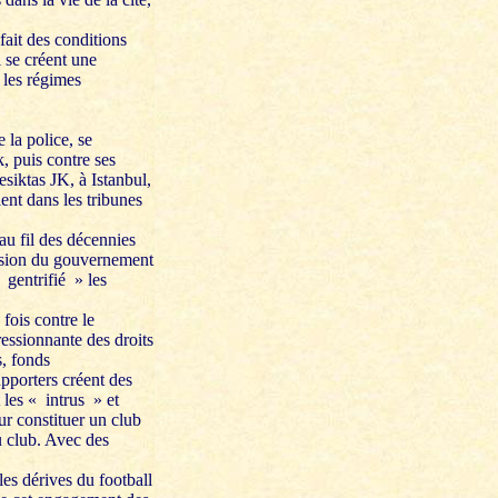
fait des conditions
 se créent une
 les régimes
la police, se
, puis contre ses
esiktas JK, à Istanbul,
ent dans les tribunes
au fil des décennies
ession du gouvernement
 gentrifié » les
 fois contre le
ressionnante des droits
s, fonds
pporters créent des
 les « intrus » et
ur constituer un club
du club. Avec des
es dérives du football