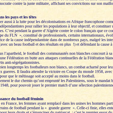
mocratie contre la junte militaire, affichant ses convictions sur son mail
s les pays et les têtes
per aussi à la lutte pour les décolonisations en Afrique francophone com
épendantistes pour rallier les populations à leur objectif, et constituer
s. C’est pendant la guerre d’Algérie contre le colon français que ce co
ipe du FLN », constitué de professionnels, certains internationaux, évol
ce de la cause indépendantiste dans de nombreux pays, malgré les interdi
avec un beau football et des résultats en plus !) et défendant la cause à
s l’apartheid, le football des communautés non blanches concourt à sa fa
 une Fédération en butte aux attaques continuelles de la Fédération blan
tis anti-ségrégationnistes.
 bien longtemps les footballeurs non blancs, un combat acharné pour leu
x guerres. Il faudra attendre la victoire en Coupe du monde 1958, avec 
 pour que le métissage soit accepté au moins dans le football.
lement le dur chemin qu’ont emprunté les Palestiniens, sous le mandat b
n 1948, pour pouvoir jouer le premier match d’une sélection palestinienne 
issance du football féminin
n France, les femmes ayant remplacé dans les usines les hommes partis
errains de football pendant la « grande guerre ». Celle-ci finie, elles en
our leurs droits et s’émanciper du patriarcat : c’est le premier essor du