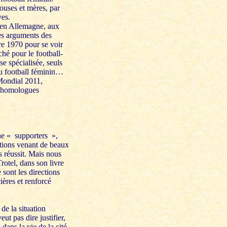
pouses et mères, par
ves.
, en Allemagne, aux
es arguments des
re 1970 pour se voir
hé pour le football-
se spécialisée, seuls
du football féminin…
 Mondial 2011,
rs homologues
ne « supporters »,
otions venant de beaux
es réussit. Mais nous
otel, dans son livre
sont les directions
ières et renforcé
de la situation
t pas dire justifier,
dans la vie de la cité,