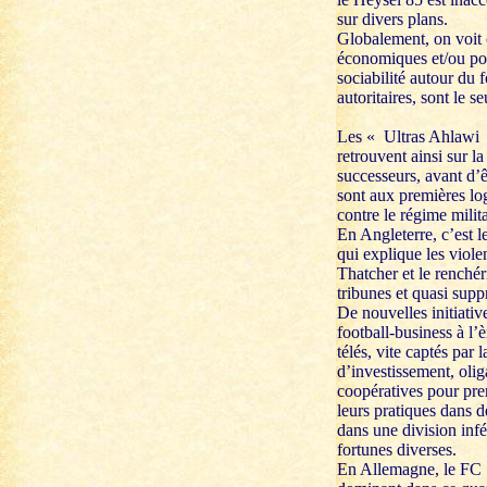
sur divers plans.
Globalement, on voit 
économiques et/ou poli
sociabilité autour du 
autoritaires, sont le s
Les « Ultras Ahlawi »
retrouvent ainsi sur l
successeurs, avant d’ê
sont aux premières lo
contre le régime milit
En Angleterre, c’est l
qui explique les viol
Thatcher et le renché
tribunes et quasi supp
De nouvelles initiativ
football-business à l’
télés, vite captés par
d’investissement, ol
coopératives pour pren
leurs pratiques dans 
dans une division infé
fortunes diverses.
En Allemagne, le FC S