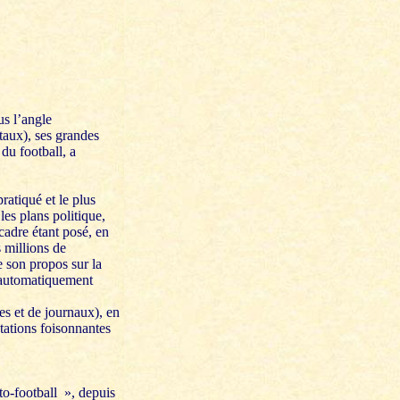
us l’angle
aux), ses grandes
du football, a
ratiqué et le plus
les plans politique,
cadre étant posé, en
 millions de
e son propos sur la
s automatiquement
es et de journaux), en
tations foisonnantes
to-football », depuis