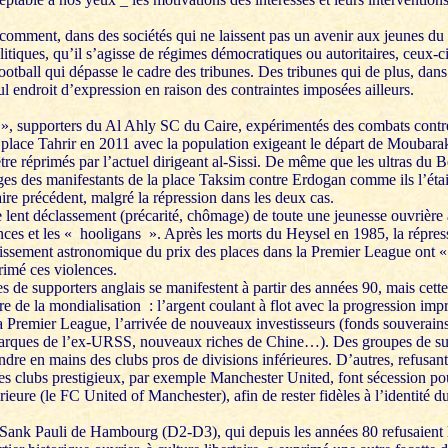
comment, dans des sociétés qui ne laissent pas un avenir aux jeunes du 
tiques, qu’il s’agisse de régimes démocratiques ou autoritaires, ceux-ci
football qui dépasse le cadre des tribunes. Des tribunes qui de plus, dans
eul endroit d’expression en raison des contraintes imposées ailleurs.
, supporters du Al Ahly SC du Caire, expérimentés des combats contre 
a place Tahrir en 2011 avec la population exigeant le départ de Moubarak
tre réprimés par l’actuel dirigeant al-Sissi. De même que les ultras du B
ges des manifestants de la place Taksim contre Erdogan comme ils l’étai
aire précédent, malgré la répression dans les deux cas.
e lent déclassement (précarité, chômage) de toute une jeunesse ouvrière 
ences et les « hooligans ». Après les morts du Heysel en 1985, la répr
rissement astronomique du prix des places dans la Premier League ont «
rimé ces violences.
es de supporters anglais se manifestent à partir des années 90, mais cette
ère de la mondialisation : l’argent coulant à flot avec la progression imp
 la Premier League, l’arrivée de nouveaux investisseurs (fonds souverain
igarques de l’ex-URSS, nouveaux riches de Chine…). Des groupes de su
dre en mains des clubs pros de divisions inférieures. D’autres, refusant
des clubs prestigieux, par exemple Manchester United, font sécession po
rieure (le FC United of Manchester), afin de rester fidèles à l’identité 
ank Pauli de Hambourg (D2-D3), qui depuis les années 80 refusaient l