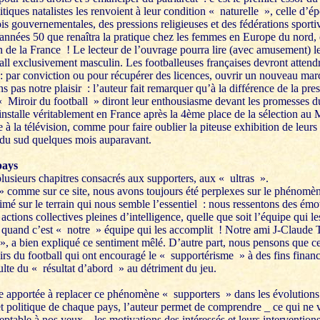
litiques natalistes les renvoient à leur condition « naturelle », celle d’é
ois gouvernementales, des pressions religieuses et des fédérations sporti
 années 50 que renaîtra la pratique chez les femmes en Europe du nord
 de la France ! Le lecteur de l’ouvrage pourra lire (avec amusement) l
all exclusivement masculin. Les footballeuses françaises devront attend
 : par conviction ou pour récupérer des licences, ouvrir un nouveau marc
pas notre plaisir : l’auteur fait remarquer qu’à la différence de la pres
« Miroir du football » diront leur enthousiasme devant les promesses 
installe véritablement en France après la 4ème place de la sélection au
e à la télévision, comme pour faire oublier la piteuse exhibition de leu
 du sud quelques mois auparavant.
pays
usieurs chapitres consacrés aux supporters, aux « ultras ».
 comme sur ce site, nous avons toujours été perplexes sur le phénomè
rimé sur le terrain qui nous semble l’essentiel : nous ressentons des ém
actions collectives pleines d’intelligence, quelle que soit l’équipe qui l
uand c’est « notre » équipe qui les accomplit ! Notre ami J-Claude Tr
», a bien expliqué ce sentiment mêlé. D’autre part, nous pensons que ce 
irs du football qui ont encouragé le « supportérisme » à des fins financ
ulte du « résultat d’abord » au détriment du jeu.
ie apportée à replacer ce phénomène « supporters » dans les évolutions 
 politique de chaque pays, l’auteur permet de comprendre _ ce qui ne veu
eptable à nos yeux _ les motivations des intéressés et leurs interventions 