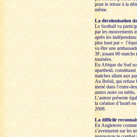
pour le retour à la dé
même.
La décolonisation dan
Le football va partici
par les mouvements ind
après les indépendance
plus haut par « l’équ
va être une ambassadri
3F, jouant 80 matchs (
tournées.
En Afrique du Sud sou
apartheid, constituant
matches allant aux par
Au Brésil, qui refuse
mené dans l’entre-deu
autres noirs ou métis,
L’auteur présente éga
la création d’Israël e
2008.
La difficile reconna
En Angleterre comme e
s’aventurent sur les t
poursuivre le combat p