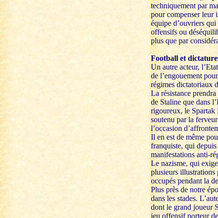
techniquement par man
pour compenser leur in
équipe d’ouvriers qui
offensifs ou déséquili
plus que par considéra
Football et dictature
Un autre acteur, l’Eta
de l’engouement pour 
régimes dictatoriaux d
La résistance prendra 
de Staline que dans l
rigoureux, le Spartak 
soutenu par la ferveur
l’occasion d’affrontem
Il en est de même pour
franquiste, qui depuis
manifestations anti-r
Le nazisme, qui exige
plusieurs illustratio
occupés pendant la d
Plus près de notre épo
dans les stades. L’aut
dont le grand joueur 
jeu offensif porteur d