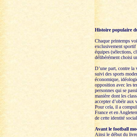
Histoire populaire d
Chaque printemps voit 
exclusivement sporti
équipes (sélections, c
délibérément choisi un
D’une part, contre la 
suivi des sports moder
économique, idéologiqu
opposition avec les t
personnes qui se pass
manière dont les clas
accepter d’obéir aux 
Pour cela, il a compul
France et en Angleter
de cette identité socia
Avant le football m
Ainsi le début du livr