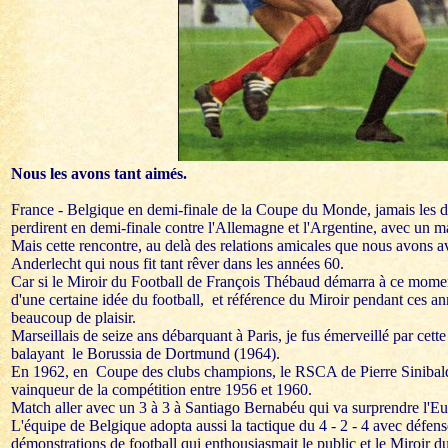
Nous les avons tant aimés.
France - Belgique en demi-finale de la Coupe du Monde, jamais les deu
perdirent en demi-finale contre l'Allemagne et l'Argentine, avec un m
Mais cette rencontre, au delà des relations amicales que nous avons av
Anderlecht qui nous fit tant rêver dans les années 60.
Car si le Miroir du Football de François Thébaud démarra à ce moment 
d'une certaine idée du football, et référence du Miroir pendant ces ann
beaucoup de plaisir.
Marseillais de seize ans débarquant à Paris, je fus émerveillé par cett
balayant le Borussia de Dortmund (1964).
En 1962, en Coupe des clubs champions, le RSCA de Pierre Sinibaldi
vainqueur de la compétition entre 1956 et 1960.
Match aller avec un 3 à 3 à Santiago Bernabéu qui va surprendre l'Eur
L'équipe de Belgique adopta aussi la tactique du 4 - 2 - 4 avec défen
démonstrations de football qui enthousiasmait le public et le Miroir d